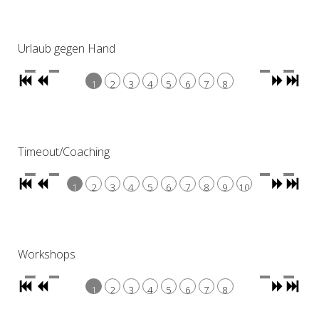
Urlaub gegen Hand
1
2
3
4
5
6
7
8
Timeout/Coaching
1
2
3
4
5
6
7
8
9
10
Workshops
1
2
3
4
5
6
7
8