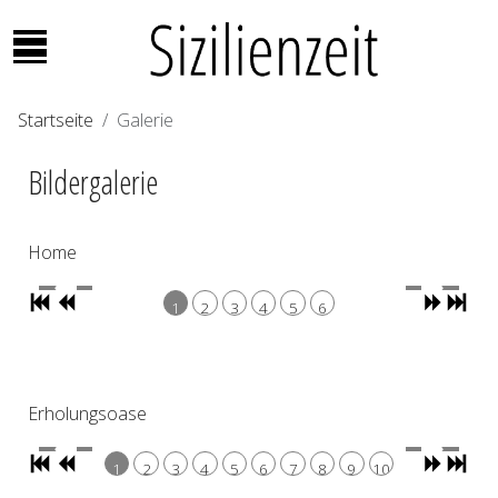
Mobile Menu Toggle
Startseite
Galerie
Bildergalerie
Home
1
2
3
4
5
6
Erholungsoase
1
2
3
4
5
6
7
8
9
10