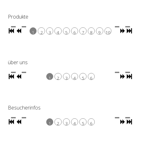
Produkte
1
2
3
4
5
6
7
8
9
10
über uns
1
2
3
4
5
6
Besucherinfos
1
2
3
4
5
6